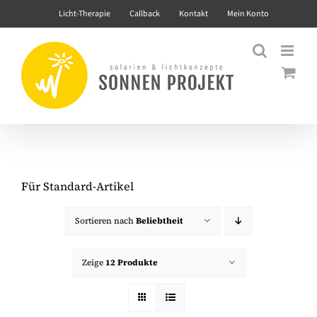
Zum
Licht-Therapie
Callback
Kontakt
Mein Konto
Inhalt
springen
Für Standard-Artikel
Sortieren nach
Beliebtheit
Zeige
12 Produkte